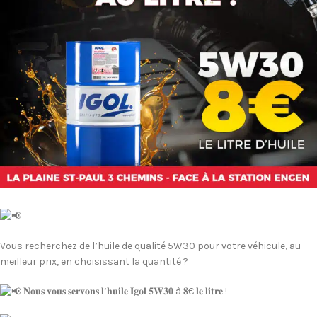
Vous recherchez de l’huile de qualité 5W30 pour votre véhicule, au
meilleur prix, en choisissant la quantité ?
𝐍𝐨𝐮𝐬 𝐯𝐨𝐮𝐬 𝐬𝐞𝐫𝐯𝐨𝐧𝐬 𝐥’𝐡𝐮𝐢𝐥𝐞 𝐈𝐠𝐨𝐥 𝟓𝐖𝟑𝟎 à 𝟖€ 𝐥𝐞 𝐥𝐢𝐭𝐫𝐞 !