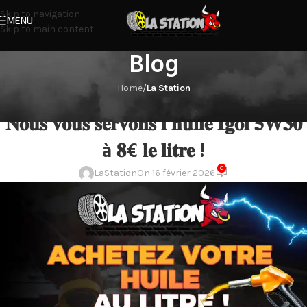
Skip to navigation
MENU
Skip to main content
Blog
Home
/
La Station
LA STATION
𝐍𝐨𝐮𝐬 𝐯𝐨𝐮𝐬 𝐬𝐞𝐫𝐯𝐨𝐧𝐬 𝐥’𝐡𝐮𝐢𝐥𝐞 𝐈𝐠𝐨𝐥 𝟓𝐖𝟑𝟎
à 𝟖€ 𝐥𝐞 𝐥𝐢𝐭𝐫𝐞 !
0
LaStation
On 16 février 2026