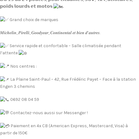
𝗽𝗼𝗶𝗱𝘀 𝗹𝗼𝘂𝗿𝗱𝘀 𝗲𝘁 𝗺𝗼𝘁𝗼𝘀
.
Grand choix de marques
𝑴𝒊𝒄𝒉𝒆𝒍𝒊𝒏, 𝑷𝒊𝒓𝒆𝒍𝒍𝒊, 𝑮𝒐𝒐𝒅𝒚𝒆𝒂𝒓, 𝑪𝒐𝒏𝒕𝒊𝒏𝒆𝒏𝒕𝒂𝒍 𝒆𝒕 𝒃𝒊𝒆𝒏 𝒅’𝒂𝒖𝒕𝒓𝒆𝒔.
Service rapide et confortable – Salle climatisée pendant
l’attente
Nos centres :
La Plaine Saint-Paul – 42, Rue Frédéric Payet – Face à la station
Engen 3 chemins
0692 08 04 59
Contactez-nous aussi sur Messenger !
Paiement en 4x CB (American Express, Mastercard, Visa) à
partir de 150€