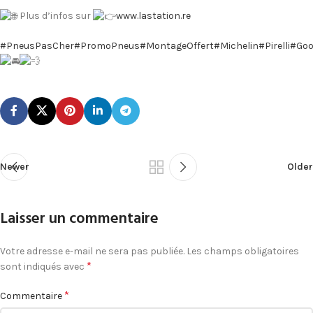
Plus d’infos sur
www.lastation.re
#PneusPasCher
#PromoPneus
#MontageOffert
#Michelin
#Pirelli
#Goo
Newer
Older
Laisser un commentaire
Votre adresse e-mail ne sera pas publiée.
Les champs obligatoires
*
sont indiqués avec
*
Commentaire