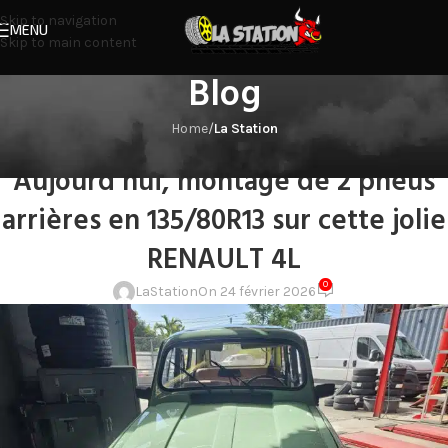
Skip to navigation
MENU
Skip to main content
Blog
Home
/
La Station
LA STATION
Aujourd’hui, montage de 2 pneus
arrières en 135/80R13 sur cette jolie
RENAULT 4L
0
LaStation
On 24 février 2026