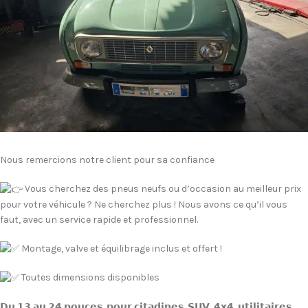
Nous remercions notre client pour sa confiance
Vous cherchez des pneus neufs ou d’occasion au meilleur prix
pour votre véhicule ? Ne cherchez plus ! Nous avons ce qu’il vous
faut, avec un service rapide et professionnel.
Montage, valve et équilibrage inclus et offert !
Toutes dimensions disponibles
𝗗𝘂 𝟭𝟯 𝗮𝘂 𝟮𝟰 𝗽𝗼𝘂𝗰𝗲𝘀, 𝗽𝗼𝘂𝗿 𝗰𝗶𝘁𝗮𝗱𝗶𝗻𝗲𝘀, 𝗦𝗨𝗩, 𝟰𝘅𝟰, 𝘂𝘁𝗶𝗹𝗶𝘁𝗮𝗶𝗿𝗲𝘀,