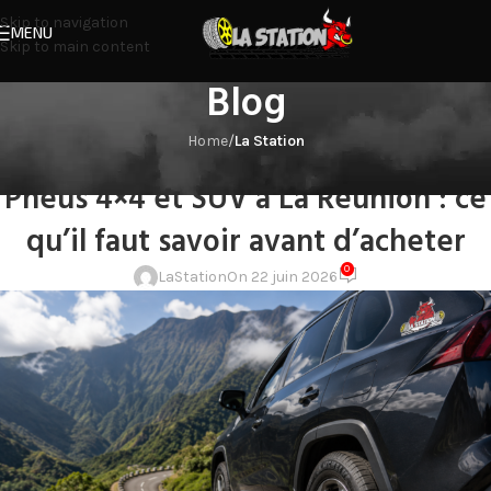
Skip to navigation
MENU
Skip to main content
Blog
Home
/
La Station
LA STATION
Pneus 4×4 et SUV à La Réunion : ce
qu’il faut savoir avant d’acheter
0
LaStation
On 22 juin 2026