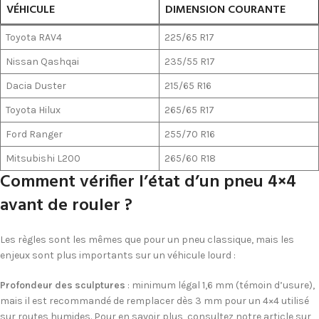
VÉHICULE
DIMENSION COURANTE
Toyota RAV4
225/65 R17
Nissan Qashqai
235/55 R17
Dacia Duster
215/65 R16
Toyota Hilux
265/65 R17
Ford Ranger
255/70 R16
Mitsubishi L200
265/60 R18
Comment vérifier l’état d’un pneu 4×4
avant de rouler ?
Les règles sont les mêmes que pour un pneu classique, mais les
enjeux sont plus importants sur un véhicule lourd :
Profondeur des sculptures
: minimum légal 1,6 mm (témoin d’usure),
mais il est recommandé de remplacer dès 3 mm pour un 4×4 utilisé
sur routes humides. Pour en savoir plus, consultez notre article sur