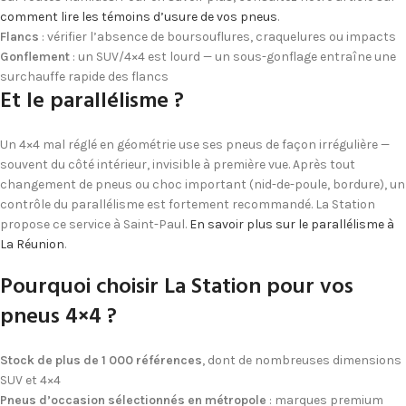
comment lire les témoins d’usure de vos pneus
.
Flancs
: vérifier l’absence de boursouflures, craquelures ou impacts
Gonflement
: un SUV/4×4 est lourd — un sous-gonflage entraîne une
surchauffe rapide des flancs
Et le parallélisme ?
Un 4×4 mal réglé en géométrie use ses pneus de façon irrégulière —
souvent du côté intérieur, invisible à première vue. Après tout
changement de pneus ou choc important (nid-de-poule, bordure), un
contrôle du parallélisme est fortement recommandé. La Station
propose ce service à Saint-Paul.
En savoir plus sur le parallélisme à
La Réunion
.
Pourquoi choisir La Station pour vos
pneus 4×4 ?
Stock de plus de 1 000 références
, dont de nombreuses dimensions
SUV et 4×4
Pneus d’occasion sélectionnés en métropole
: marques premium