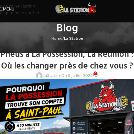
Skip to navigation
MENU
Skip to main content
Blog
Home
/
La Station
LA STATION
Pneus à La Possession, La Réunion :
Où les changer près de chez vous ?
0
LaStation
On 9 juillet 2026