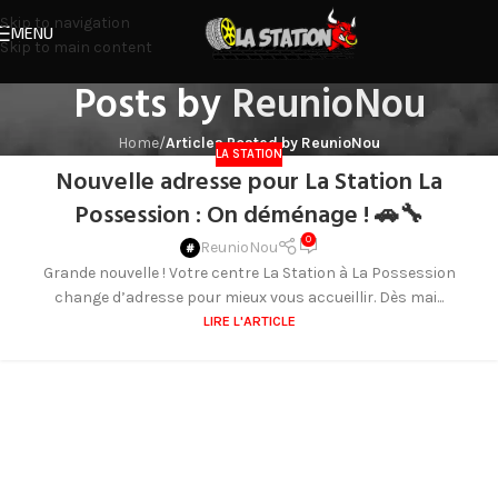
Skip to navigation
MENU
Skip to main content
Posts by
ReunioNou
Home
/
Articles Posted by ReunioNou
LA STATION
Nouvelle adresse pour La Station La
Possession : On déménage ! 🚗🔧
0
ReunioNou
Grande nouvelle ! Votre centre La Station à La Possession
change d’adresse pour mieux vous accueillir. Dès mai...
LIRE L'ARTICLE