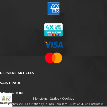
DERNIERS ARTICLES
SAINT PAUL
NAVIGATION
Mentions légales
-
Cookies
s centres
Devis gratuit
Copyright © 2023. La Station by Le Pneu Dom-Tom – Création du site internet et